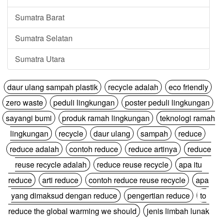
Sumatra Barat
Sumatra Selatan
Sumatra Utara
daur ulang sampah plastik
recycle adalah
eco friendly
zero waste
peduli lingkungan
poster peduli lingkungan
sayangi bumi
produk ramah lingkungan
teknologi ramah
lingkungan
recycle
daur ulang
sampah
reduce
reduce adalah
contoh reduce
reduce artinya
reduce
reuse recycle adalah
reduce reuse recycle
apa itu
reduce
arti reduce
contoh reduce reuse recycle
apa
yang dimaksud dengan reduce
pengertian reduce
to
reduce the global warming we should
jenis limbah lunak