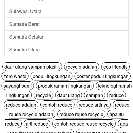
Sulawesi Utara
Sumatra Barat
Sumatra Selatan
Sumatra Utara
daur ulang sampah plastik
recycle adalah
eco friendly
zero waste
peduli lingkungan
poster peduli lingkungan
sayangi bumi
produk ramah lingkungan
teknologi ramah
lingkungan
recycle
daur ulang
sampah
reduce
reduce adalah
contoh reduce
reduce artinya
reduce
reuse recycle adalah
reduce reuse recycle
apa itu
reduce
arti reduce
contoh reduce reuse recycle
apa