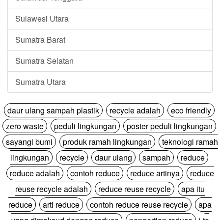
Sulawesi Utara
Sumatra Barat
Sumatra Selatan
Sumatra Utara
daur ulang sampah plastik
recycle adalah
eco friendly
zero waste
peduli lingkungan
poster peduli lingkungan
sayangi bumi
produk ramah lingkungan
teknologi ramah
lingkungan
recycle
daur ulang
sampah
reduce
reduce adalah
contoh reduce
reduce artinya
reduce
reuse recycle adalah
reduce reuse recycle
apa itu
reduce
arti reduce
contoh reduce reuse recycle
apa