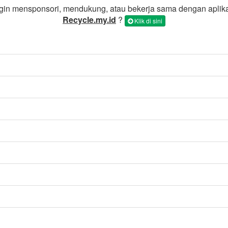
gin mensponsori, mendukung, atau bekerja sama dengan aplik
Recycle.my.id
?
Klik di sini