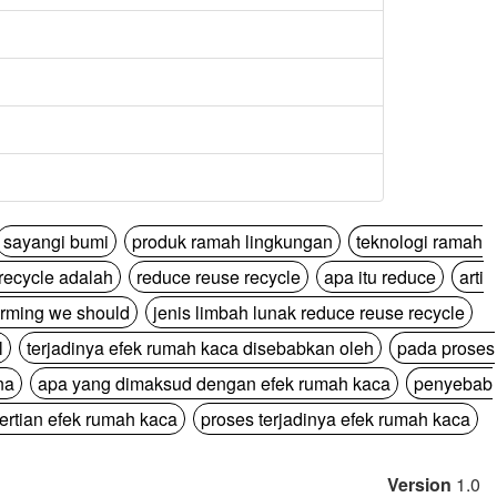
sayangi bumi
produk ramah lingkungan
teknologi ramah
recycle adalah
reduce reuse recycle
apa itu reduce
arti
arming we should
jenis limbah lunak reduce reuse recycle
l
terjadinya efek rumah kaca disebabkan oleh
pada proses
na
apa yang dimaksud dengan efek rumah kaca
penyebab
ertian efek rumah kaca
proses terjadinya efek rumah kaca
Version
1.0