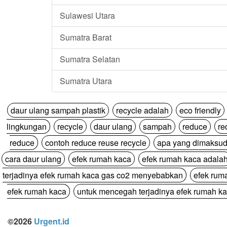
Sulawesi Utara
Sumatra Barat
Sumatra Selatan
Sumatra Utara
daur ulang sampah plastik
recycle adalah
eco friendly
lingkungan
recycle
daur ulang
sampah
reduce
re
reduce
contoh reduce reuse recycle
apa yang dimaksud
cara daur ulang
efek rumah kaca
efek rumah kaca adala
terjadinya efek rumah kaca gas co2 menyebabkan
efek rum
efek rumah kaca
untuk mencegah terjadinya efek rumah ka
©2026
Urgent.id