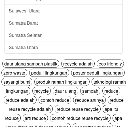
Sulawesi Utara
Sumatra Barat
Sumatra Selatan
Sumatra Utara
daur ulang sampah plastik
recycle adalah
eco friendly
zero waste
peduli lingkungan
poster peduli lingkungan
sayangi bumi
produk ramah lingkungan
teknologi ramah
lingkungan
recycle
daur ulang
sampah
reduce
reduce adalah
contoh reduce
reduce artinya
reduce
reuse recycle adalah
reduce reuse recycle
apa itu
reduce
arti reduce
contoh reduce reuse recycle
apa