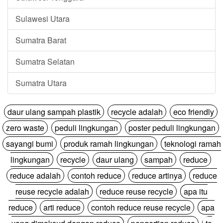
Sulawesi Utara
Sumatra Barat
Sumatra Selatan
Sumatra Utara
daur ulang sampah plastik
recycle adalah
eco friendly
zero waste
peduli lingkungan
poster peduli lingkungan
sayangi bumi
produk ramah lingkungan
teknologi ramah
lingkungan
recycle
daur ulang
sampah
reduce
reduce adalah
contoh reduce
reduce artinya
reduce
reuse recycle adalah
reduce reuse recycle
apa itu
reduce
arti reduce
contoh reduce reuse recycle
apa