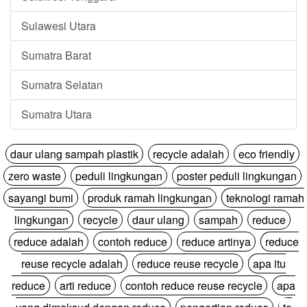
Sulawesi Utara
Sumatra Barat
Sumatra Selatan
Sumatra Utara
daur ulang sampah plastik
recycle adalah
eco friendly
zero waste
peduli lingkungan
poster peduli lingkungan
sayangi bumi
produk ramah lingkungan
teknologi ramah
lingkungan
recycle
daur ulang
sampah
reduce
reduce adalah
contoh reduce
reduce artinya
reduce
reuse recycle adalah
reduce reuse recycle
apa itu
reduce
arti reduce
contoh reduce reuse recycle
apa