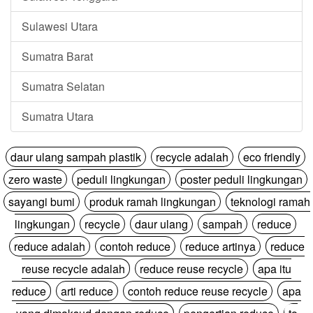
Sulawesi Utara
Sumatra Barat
Sumatra Selatan
Sumatra Utara
daur ulang sampah plastik
recycle adalah
eco friendly
zero waste
peduli lingkungan
poster peduli lingkungan
sayangi bumi
produk ramah lingkungan
teknologi ramah
lingkungan
recycle
daur ulang
sampah
reduce
reduce adalah
contoh reduce
reduce artinya
reduce
reuse recycle adalah
reduce reuse recycle
apa itu
reduce
arti reduce
contoh reduce reuse recycle
apa