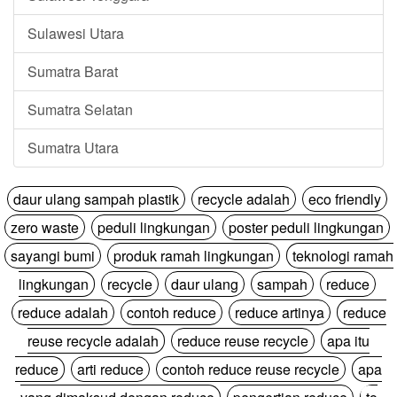
Sulawesi Utara
Sumatra Barat
Sumatra Selatan
Sumatra Utara
daur ulang sampah plastik
recycle adalah
eco friendly
zero waste
peduli lingkungan
poster peduli lingkungan
sayangi bumi
produk ramah lingkungan
teknologi ramah
lingkungan
recycle
daur ulang
sampah
reduce
reduce adalah
contoh reduce
reduce artinya
reduce
reuse recycle adalah
reduce reuse recycle
apa itu
reduce
arti reduce
contoh reduce reuse recycle
apa