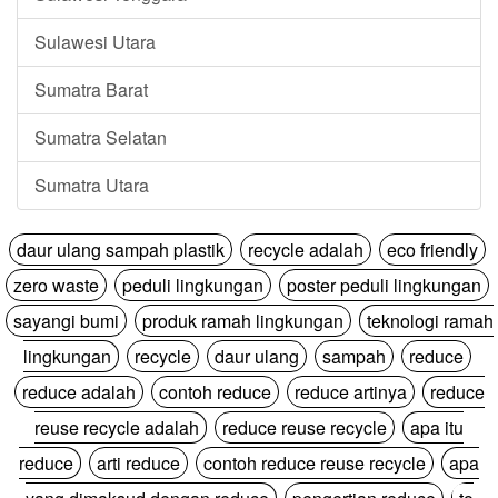
Sulawesi Utara
Sumatra Barat
Sumatra Selatan
Sumatra Utara
daur ulang sampah plastik
recycle adalah
eco friendly
zero waste
peduli lingkungan
poster peduli lingkungan
sayangi bumi
produk ramah lingkungan
teknologi ramah
lingkungan
recycle
daur ulang
sampah
reduce
reduce adalah
contoh reduce
reduce artinya
reduce
reuse recycle adalah
reduce reuse recycle
apa itu
reduce
arti reduce
contoh reduce reuse recycle
apa