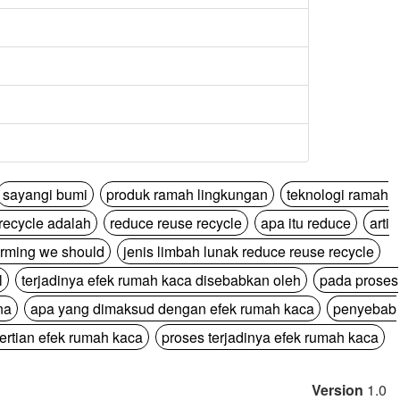
sayangi bumi
produk ramah lingkungan
teknologi ramah
recycle adalah
reduce reuse recycle
apa itu reduce
arti
arming we should
jenis limbah lunak reduce reuse recycle
l
terjadinya efek rumah kaca disebabkan oleh
pada proses
na
apa yang dimaksud dengan efek rumah kaca
penyebab
ertian efek rumah kaca
proses terjadinya efek rumah kaca
Version
1.0