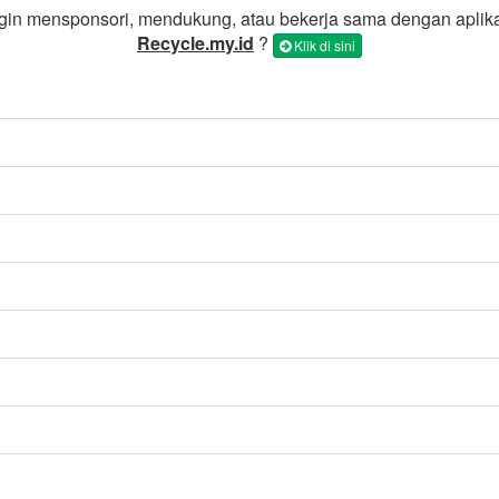
gin mensponsori, mendukung, atau bekerja sama dengan aplik
Recycle.my.id
?
Klik di sini