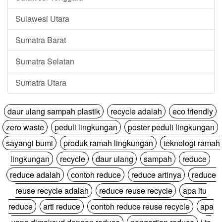
Sulawesi Utara
Sumatra Barat
Sumatra Selatan
Sumatra Utara
daur ulang sampah plastik
recycle adalah
eco friendly
zero waste
peduli lingkungan
poster peduli lingkungan
sayangi bumi
produk ramah lingkungan
teknologi ramah
lingkungan
recycle
daur ulang
sampah
reduce
reduce adalah
contoh reduce
reduce artinya
reduce
reuse recycle adalah
reduce reuse recycle
apa itu
reduce
arti reduce
contoh reduce reuse recycle
apa