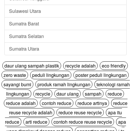
Sulawesi Utara
Sumatra Barat
Sumatra Selatan
Sumatra Utara
daur ulang sampah plastik
recycle adalah
eco friendly
zero waste
peduli lingkungan
poster peduli lingkungan
sayangi bumi
produk ramah lingkungan
teknologi ramah
lingkungan
recycle
daur ulang
sampah
reduce
reduce adalah
contoh reduce
reduce artinya
reduce
reuse recycle adalah
reduce reuse recycle
apa itu
reduce
arti reduce
contoh reduce reuse recycle
apa