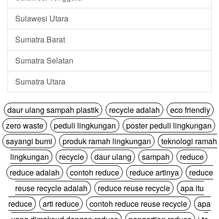
Sulawesi Utara
Sumatra Barat
Sumatra Selatan
Sumatra Utara
daur ulang sampah plastik
recycle adalah
eco friendly
zero waste
peduli lingkungan
poster peduli lingkungan
sayangi bumi
produk ramah lingkungan
teknologi ramah
lingkungan
recycle
daur ulang
sampah
reduce
reduce adalah
contoh reduce
reduce artinya
reduce
reuse recycle adalah
reduce reuse recycle
apa itu
reduce
arti reduce
contoh reduce reuse recycle
apa