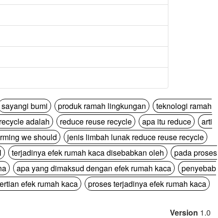
sayangi bumi
produk ramah lingkungan
teknologi ramah
recycle adalah
reduce reuse recycle
apa itu reduce
arti
arming we should
jenis limbah lunak reduce reuse recycle
l
terjadinya efek rumah kaca disebabkan oleh
pada proses
na
apa yang dimaksud dengan efek rumah kaca
penyebab
ertian efek rumah kaca
proses terjadinya efek rumah kaca
Version
1.0