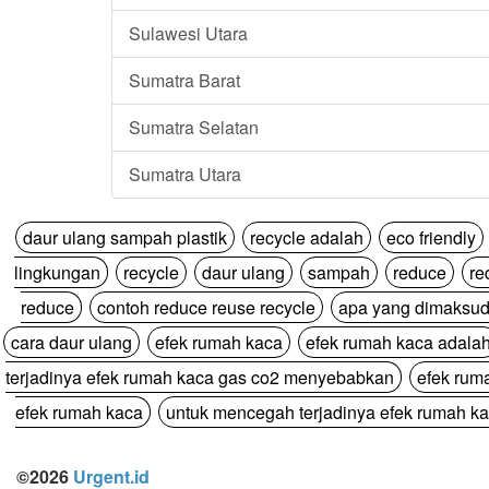
Sulawesi Utara
Sumatra Barat
Sumatra Selatan
Sumatra Utara
daur ulang sampah plastik
recycle adalah
eco friendly
lingkungan
recycle
daur ulang
sampah
reduce
re
reduce
contoh reduce reuse recycle
apa yang dimaksud
cara daur ulang
efek rumah kaca
efek rumah kaca adala
terjadinya efek rumah kaca gas co2 menyebabkan
efek rum
efek rumah kaca
untuk mencegah terjadinya efek rumah ka
©2026
Urgent.id