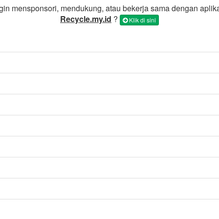
gin mensponsori, mendukung, atau bekerja sama dengan aplik
Recycle.my.id
?
Klik di sini