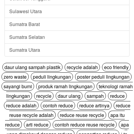
Sulawesi Utara
Sumatra Barat
Sumatra Selatan
Sumatra Utara
daur ulang sampah plastik
recycle adalah
eco friendly
zero waste
peduli lingkungan
poster peduli lingkungan
sayangi bumi
produk ramah lingkungan
teknologi ramah
lingkungan
recycle
daur ulang
sampah
reduce
reduce adalah
contoh reduce
reduce artinya
reduce
reuse recycle adalah
reduce reuse recycle
apa itu
reduce
arti reduce
contoh reduce reuse recycle
apa