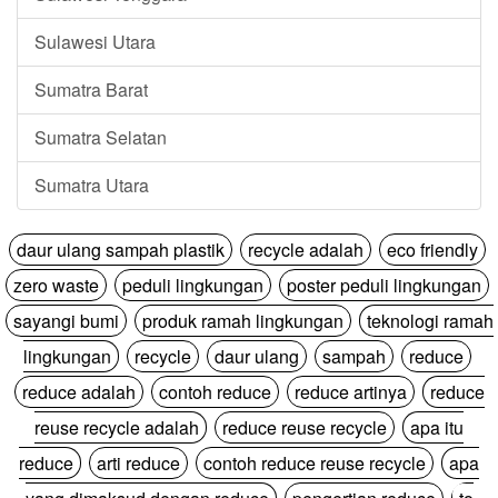
Sulawesi Utara
Sumatra Barat
Sumatra Selatan
Sumatra Utara
daur ulang sampah plastik
recycle adalah
eco friendly
zero waste
peduli lingkungan
poster peduli lingkungan
sayangi bumi
produk ramah lingkungan
teknologi ramah
lingkungan
recycle
daur ulang
sampah
reduce
reduce adalah
contoh reduce
reduce artinya
reduce
reuse recycle adalah
reduce reuse recycle
apa itu
reduce
arti reduce
contoh reduce reuse recycle
apa