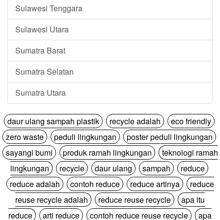
Sulawesi Tenggara
Sulawesi Utara
Sumatra Barat
Sumatra Selatan
Sumatra Utara
daur ulang sampah plastik
recycle adalah
eco friendly
zero waste
peduli lingkungan
poster peduli lingkungan
sayangi bumi
produk ramah lingkungan
teknologi ramah
lingkungan
recycle
daur ulang
sampah
reduce
reduce adalah
contoh reduce
reduce artinya
reduce
reuse recycle adalah
reduce reuse recycle
apa itu
reduce
arti reduce
contoh reduce reuse recycle
apa