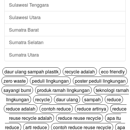
Sulawesi Tenggara
Sulawesi Utara
Sumatra Barat
Sumatra Selatan
Sumatra Utara
daur ulang sampah plastik
recycle adalah
eco friendly
zero waste
peduli lingkungan
poster peduli lingkungan
sayangi bumi
produk ramah lingkungan
teknologi ramah
lingkungan
recycle
daur ulang
sampah
reduce
reduce adalah
contoh reduce
reduce artinya
reduce
reuse recycle adalah
reduce reuse recycle
apa itu
reduce
arti reduce
contoh reduce reuse recycle
apa