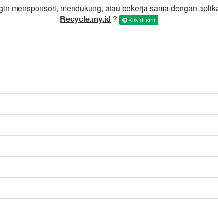
gin mensponsori, mendukung, atau bekerja sama dengan aplik
Recycle.my.id
?
Klik di sini