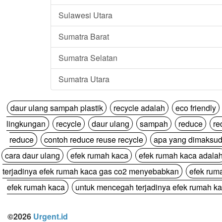
Sulawesi Utara
Sumatra Barat
Sumatra Selatan
Sumatra Utara
daur ulang sampah plastik
recycle adalah
eco friendly
lingkungan
recycle
daur ulang
sampah
reduce
re
reduce
contoh reduce reuse recycle
apa yang dimaksud
cara daur ulang
efek rumah kaca
efek rumah kaca adala
terjadinya efek rumah kaca gas co2 menyebabkan
efek rum
efek rumah kaca
untuk mencegah terjadinya efek rumah ka
©2026
Urgent.id