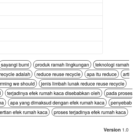
sayangi bumi
produk ramah lingkungan
teknologi ramah
recycle adalah
reduce reuse recycle
apa itu reduce
arti
arming we should
jenis limbah lunak reduce reuse recycle
l
terjadinya efek rumah kaca disebabkan oleh
pada proses
na
apa yang dimaksud dengan efek rumah kaca
penyebab
ertian efek rumah kaca
proses terjadinya efek rumah kaca
Version
1.0