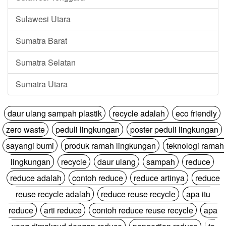
Sulawesi Utara
Sumatra Barat
Sumatra Selatan
Sumatra Utara
daur ulang sampah plastik
recycle adalah
eco friendly
zero waste
peduli lingkungan
poster peduli lingkungan
sayangi bumi
produk ramah lingkungan
teknologi ramah
lingkungan
recycle
daur ulang
sampah
reduce
reduce adalah
contoh reduce
reduce artinya
reduce
reuse recycle adalah
reduce reuse recycle
apa itu
reduce
arti reduce
contoh reduce reuse recycle
apa