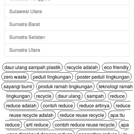
Sulawesi Utara
Sumatra Barat
Sumatra Selatan
Sumatra Utara
daur ulang sampah plastik
recycle adalah
eco friendly
zero waste
peduli lingkungan
poster peduli lingkungan
sayangi bumi
produk ramah lingkungan
teknologi ramah
lingkungan
recycle
daur ulang
sampah
reduce
reduce adalah
contoh reduce
reduce artinya
reduce
reuse recycle adalah
reduce reuse recycle
apa itu
reduce
arti reduce
contoh reduce reuse recycle
apa