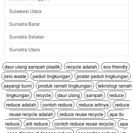
Sulawesi Utara
Sumatra Barat
Sumatra Selatan
Sumatra Utara
daur ulang sampah plastik
recycle adalah
eco friendly
zero waste
peduli lingkungan
poster peduli lingkungan
sayangi bumi
produk ramah lingkungan
teknologi ramah
lingkungan
recycle
daur ulang
sampah
reduce
reduce adalah
contoh reduce
reduce artinya
reduce
reuse recycle adalah
reduce reuse recycle
apa itu
reduce
arti reduce
contoh reduce reuse recycle
apa