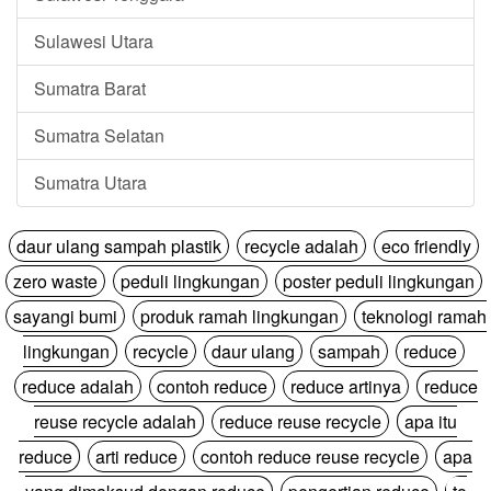
Sulawesi Utara
Sumatra Barat
Sumatra Selatan
Sumatra Utara
daur ulang sampah plastik
recycle adalah
eco friendly
zero waste
peduli lingkungan
poster peduli lingkungan
sayangi bumi
produk ramah lingkungan
teknologi ramah
lingkungan
recycle
daur ulang
sampah
reduce
reduce adalah
contoh reduce
reduce artinya
reduce
reuse recycle adalah
reduce reuse recycle
apa itu
reduce
arti reduce
contoh reduce reuse recycle
apa