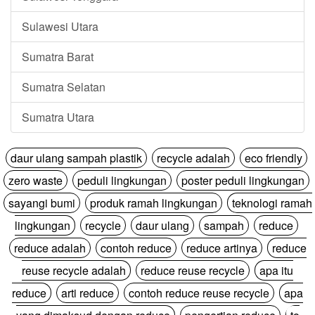
Sulawesi Utara
Sumatra Barat
Sumatra Selatan
Sumatra Utara
daur ulang sampah plastik
recycle adalah
eco friendly
zero waste
peduli lingkungan
poster peduli lingkungan
sayangi bumi
produk ramah lingkungan
teknologi ramah
lingkungan
recycle
daur ulang
sampah
reduce
reduce adalah
contoh reduce
reduce artinya
reduce
reuse recycle adalah
reduce reuse recycle
apa itu
reduce
arti reduce
contoh reduce reuse recycle
apa