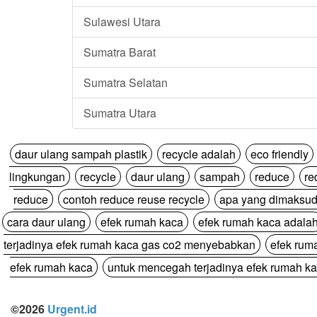
Sulawesi Utara
Sumatra Barat
Sumatra Selatan
Sumatra Utara
daur ulang sampah plastik
recycle adalah
eco friendly
lingkungan
recycle
daur ulang
sampah
reduce
re
reduce
contoh reduce reuse recycle
apa yang dimaksud
cara daur ulang
efek rumah kaca
efek rumah kaca adala
terjadinya efek rumah kaca gas co2 menyebabkan
efek rum
efek rumah kaca
untuk mencegah terjadinya efek rumah ka
©2026
Urgent.id