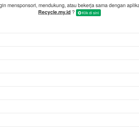
gin mensponsori, mendukung, atau bekerja sama dengan aplik
Recycle.my.id
?
Klik di sini