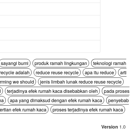
sayangi bumi
produk ramah lingkungan
teknologi ramah
recycle adalah
reduce reuse recycle
apa itu reduce
arti
arming we should
jenis limbah lunak reduce reuse recycle
l
terjadinya efek rumah kaca disebabkan oleh
pada proses
na
apa yang dimaksud dengan efek rumah kaca
penyebab
ertian efek rumah kaca
proses terjadinya efek rumah kaca
Version
1.0