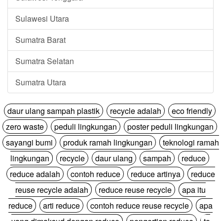
Sulawesi Utara
Sumatra Barat
Sumatra Selatan
Sumatra Utara
daur ulang sampah plastik
recycle adalah
eco friendly
zero waste
peduli lingkungan
poster peduli lingkungan
sayangi bumi
produk ramah lingkungan
teknologi ramah
lingkungan
recycle
daur ulang
sampah
reduce
reduce adalah
contoh reduce
reduce artinya
reduce
reuse recycle adalah
reduce reuse recycle
apa itu
reduce
arti reduce
contoh reduce reuse recycle
apa